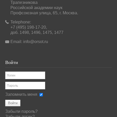
Трапезникова
Российской академии наук
Профсоюзная улица, 65, г. Москва.
Telephone:
+7 (495) 198-17-20,
доб. 1498, 1496, 1475, 1477
Email:
info@orsot.ru
Войти
Запомнить меня
Войти
Забыли пароль?
Забыли логин?