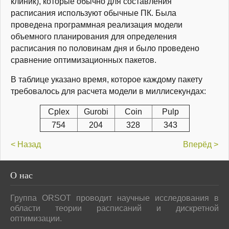
клиник), которые обычно для составления
расписания используют обычные ПК. Была
проведена программная реализация модели
объемного планирования для определения
расписания по половинам дня и было проведено
сравнение оптимизационных пакетов.
В таблице указано время, которое каждому пакету
требовалось для расчета модели в миллисекундах:
Cplex
Gurobi
Coin
Pulp
754
204
328
343
< Назад
Вперёд >
О
нас
Группа ORSOT проводит научные исследования в
области теории расписаний и дискретной
оптимизации.