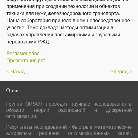
применения при создании технологий и объектов
техники для нужд железнодорожного транспорта.
Наша лаборатория приняла в нем непосредственное
участие. Тема доклада: методы оптимизации в
задачах управления пассажирскими и грузовыми
перевозками РЖД.
Регламент.doc
Презентация.pdf
< Назад
Вперёд >
О
нас
Группа ORSOT проводит научные исследования в
области теории расписаний и дискретной
оптимизации.
Результаты исследований - быстрые математические
алгоритмы решения оптимизационных задач,