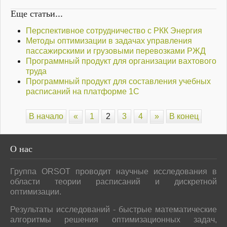
Еще статьи...
Перспективное сотрудничество с РКК Энергия
Методы оптимизации в задачах управления
пассажирскими и грузовыми перевозками РЖД
Программный продукт для организации вахтового
труда
Программный продукт для составления учебных
расписаний на платформе 1С
В начало
«
1
2
3
4
»
В конец
О
нас
Группа ORSOT проводит научные исследования в
области теории расписаний и дискретной
оптимизации.
Результаты исследований - быстрые математические
алгоритмы решения оптимизационных задач,