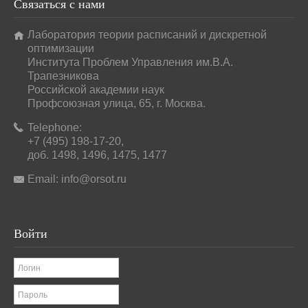
Связаться
с нами
Лаборатория теории расписаний и дискретной
оптимизации
Института Проблем Управления им.В.А.
Трапезникова
Российской академии наук
Профсоюзная улица, 65, г. Москва.
Telephone:
+7 (495) 198-17-20,
доб. 1498, 1496, 1475, 1477
Email:
info@orsot.ru
Войти