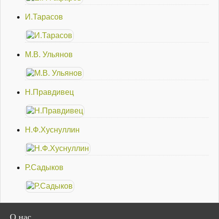
И.Тарасов
М.В. Ульянов
Н.Правдивец
Н.Ф.Хуснуллин
Р.Садыков
О
нас