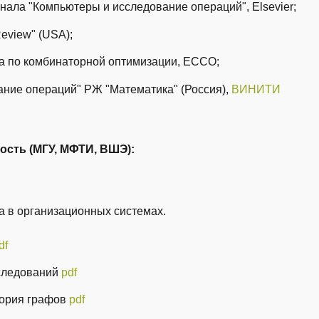
ала "Компьютеры и исследование операций", Elsevier;
Review" (USA);
а по комбинаторной оптимизации, ECCO;
ание операций" РЖ "Математика" (Россия),
ВИНИТИ
ость (МГУ, МФТИ, ВШЭ):
а в организационных системах.
df
сследований
pdf
еория графов
pdf