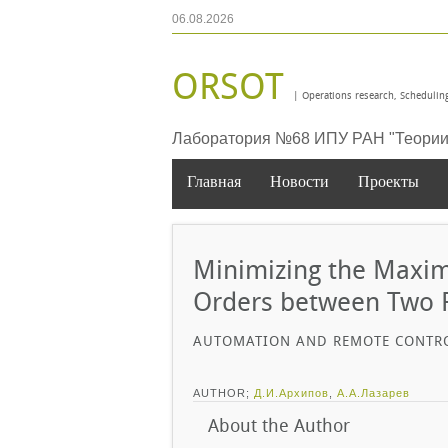
06.08.2026
ORSOT
| Operations research, Scheduling
Лаборатория №68 ИПУ РАН "Теории 
Главная
Новости
Проекты
Minimizing the Maxim
Orders between Two R
AUTOMATION AND REMOTE CONTROL.
AUTHOR;
Д.И.Архипов
,
А.А.Лазарев
About the Author