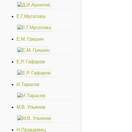
Е.Г.Мусатова
Е.М. Гришин
Е.Р. Гафаров
И.Тарасов
М.В. Ульянов
Н.Правдивец