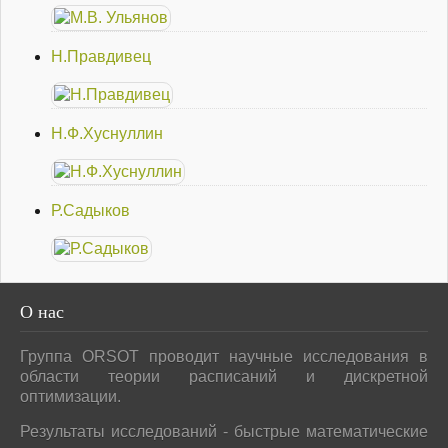
Н.Правдивец
Н.Ф.Хуснуллин
Р.Садыков
О
нас
Группа ORSOT проводит научные исследования в
области теории расписаний и дискретной
оптимизации.
Результаты исследований - быстрые математические