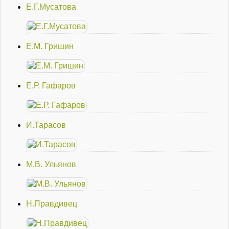
Е.Г.Мусатова
Е.М. Гришин
Е.Р. Гафаров
И.Тарасов
М.В. Ульянов
Н.Правдивец