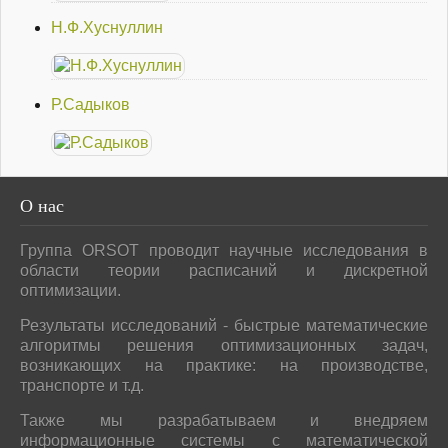
Н.Ф.Хуснуллин
Р.Садыков
О
нас
Группа ORSOT проводит научные исследования в
области теории расписаний и дискретной
оптимизации.
Результаты исследований - быстрые математические
алгоритмы решения оптимизационных задач,
возникающих на практике: на производстве,
транспорте и т.д.
Также мы разрабатываем и внедряем
информационные системы с математической